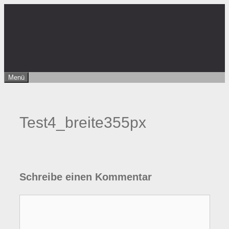
Zum
Inhalt
springen
Menü
Test4_breite355px
Schreibe einen Kommentar
Kommentar