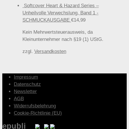
Softcover Heart & Hazard Series –
Unheilvolle Verwechslung, Band 1 -
SCHMUCKAUSGABE
€
14,99
Kein Mehrwertsteuerausweis, da
Kleinunternehmer nach §19 (1) UStG.
zzgl.
Versandkosten
Impressum
Datenschutz
Newsletter
AGB
Widerrufsbelehrung
Cookie-Richtlinie (EU)
epubli