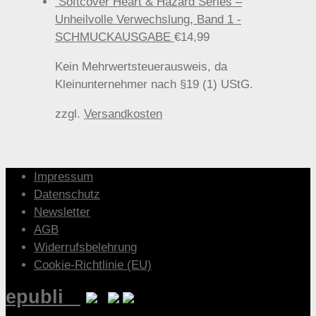
Softcover Heart & Hazard Series –
Unheilvolle Verwechslung, Band 1 -
SCHMUCKAUSGABE
€
14,99
Kein Mehrwertsteuerausweis, da
Kleinunternehmer nach §19 (1) UStG.
zzgl.
Versandkosten
Impressum
Datenschutz
Newsletter
AGB
Widerrufsbelehrung
Cookie-Richtlinie (EU)
epubli