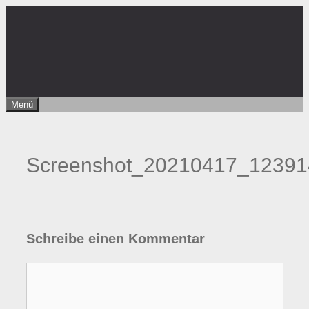
Zum
Inhalt
springen
Menü
Screenshot_20210417_12391
Schreibe einen Kommentar
Kommentar