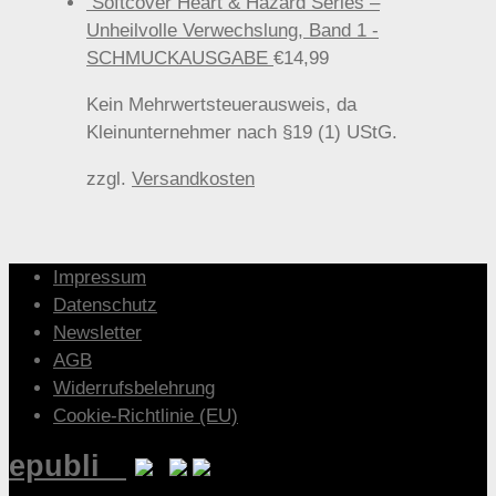
Softcover Heart & Hazard Series –
Unheilvolle Verwechslung, Band 1 -
SCHMUCKAUSGABE
€
14,99
Kein Mehrwertsteuerausweis, da
Kleinunternehmer nach §19 (1) UStG.
zzgl.
Versandkosten
Impressum
Datenschutz
Newsletter
AGB
Widerrufsbelehrung
Cookie-Richtlinie (EU)
epubli