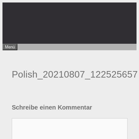
Zum
Inhalt
springen
Menü
Polish_20210807_122525657
Schreibe einen Kommentar
Kommentar