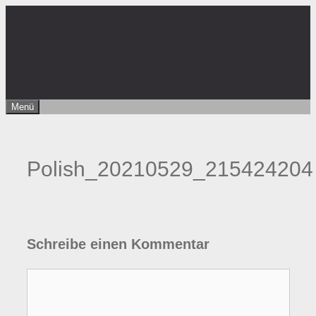
Zum
Inhalt
springen
Menü
Polish_20210529_215424204
Schreibe einen Kommentar
Kommentar