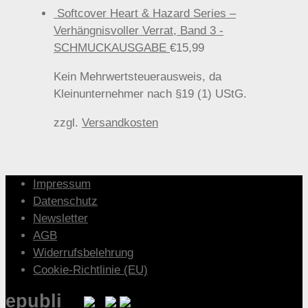
Softcover Heart & Hazard Series –
Verhängnisvoller Verrat, Band 3 -
SCHMUCKAUSGABE
€
15,99
Kein Mehrwertsteuerausweis, da
Kleinunternehmer nach §19 (1) UStG.
zzgl.
Versandkosten
Impressum
Datenschutz
Newsletter
AGB
Widerrufsbelehrung
Cookie-Richtlinie (EU)
epubli