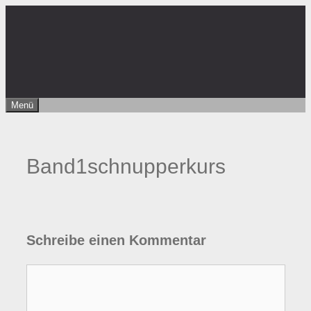
Zum
Inhalt
springen
Menü
Band1schnupperkurs
Schreibe einen Kommentar
Kommentar