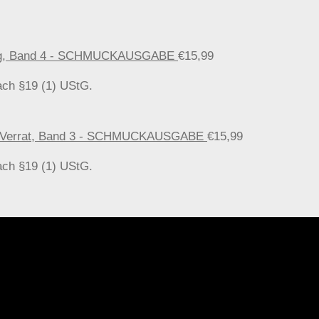
fnung, Band 4 - SCHMUCKAUSGABE
€
15,99
ach §19 (1) UStG.
ler Verrat, Band 3 - SCHMUCKAUSGABE
€
15,99
ach §19 (1) UStG.