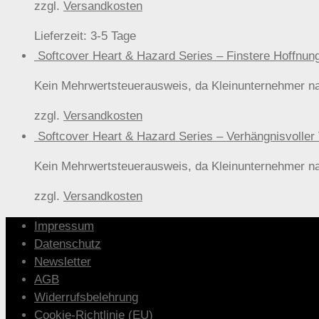
zzgl.
Versandkosten
Lieferzeit:
3-5 Tage
Softcover Heart & Hazard Series – Finstere Hof
Kein Mehrwertsteuerausweis, da Kleinunternehmer n
zzgl.
Versandkosten
Softcover Heart & Hazard Series – Verhängnisvol
Kein Mehrwertsteuerausweis, da Kleinunternehmer n
zzgl.
Versandkosten
Impressum
Datenschutz
Newsletter
AGB
Widerrufsbelehrung
Cookie-Richtlinie (EU)