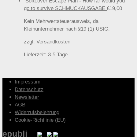
Softcover Escape Plan - How far would you
go to survive SCHMUCKAUSGABE
€
19,00
Kein Mehrwertsteuerausweis, da
Kleinunternehmer nach §19 (1) UStG.
zzgl.
Versandkosten
Lieferzeit:
3-5 Tage
Impressum
Datenschutz
Newsletter
AGB
Widerrufsbelehrung
Cookie-Richtlinie (EU)
epubli