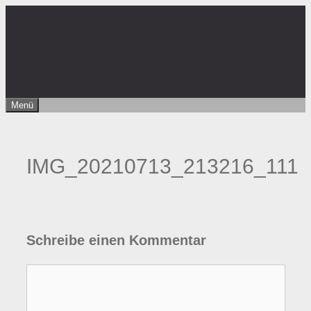
Zum
Inhalt
springen
Menü
IMG_20210713_213216_111
Schreibe einen Kommentar
Kommentar