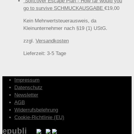
Softcover Escape Plan - How far would you
go to survive SCHMUCKAUSGABE
€
19,00
Kein Mehrwertsteuerausweis, da
Kleinunternehmer nach §19 (1) UStG.
zzgl.
Versandkosten
Lieferzeit:
3-5 Tage
Impressum
Datenschutz
Newsletter
AGB
Widerrufsbelehrung
Cookie-Richtlinie (EU)
epubli