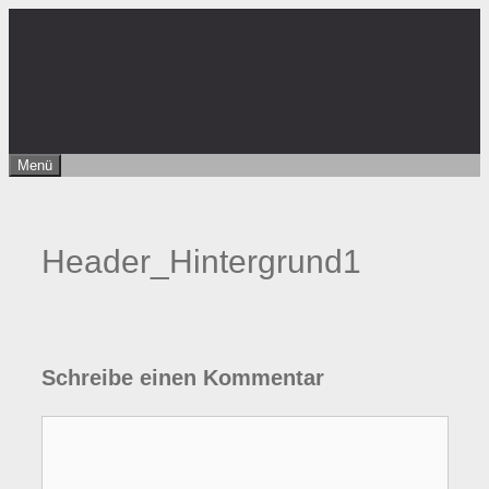
Zum
Inhalt
springen
Menü
Header_Hintergrund1
Schreibe einen Kommentar
Kommentar