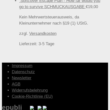
Softcover Escape Plan - How far would you
go to survive SCHMUCKAUSGABE
€
19,00
Kein Mehrwertsteuerausweis, da
Kleinunternehmer nach §19 (1) UStG.
zzgl.
Versandkosten
Lieferzeit:
3-5 Tage
Impressum
Datenschutz
Newsletter
AGB
Widerrufsbelehrung
Cookie-Richtlinie (EU)
epubli