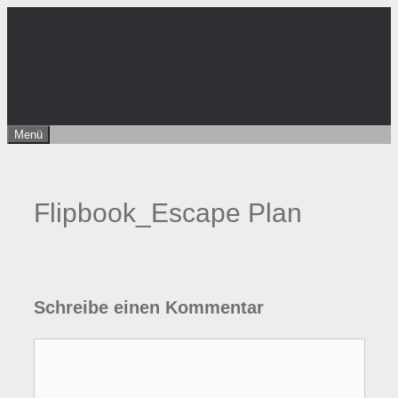
Zum
Inhalt
springen
Menü
Flipbook_Escape Plan
Schreibe einen Kommentar
Kommentar