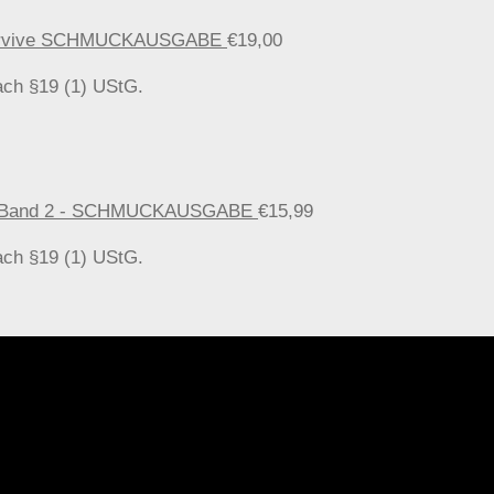
o survive SCHMUCKAUSGABE
€
19,00
ach §19 (1) UStG.
ten, Band 2 - SCHMUCKAUSGABE
€
15,99
ach §19 (1) UStG.