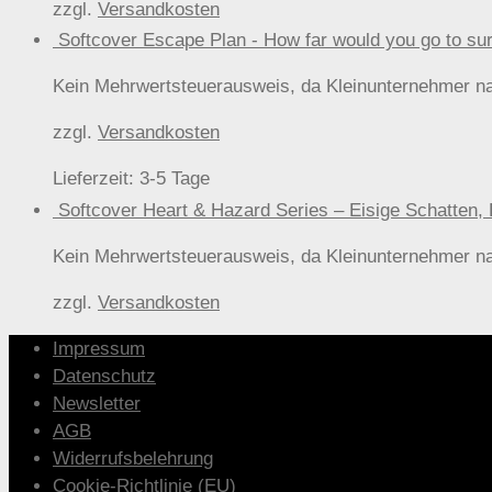
zzgl.
Versandkosten
Softcover Escape Plan - How far would you go t
Kein Mehrwertsteuerausweis, da Kleinunternehmer n
zzgl.
Versandkosten
Lieferzeit:
3-5 Tage
Softcover Heart & Hazard Series – Eisige Schat
Kein Mehrwertsteuerausweis, da Kleinunternehmer n
zzgl.
Versandkosten
Impressum
Datenschutz
Newsletter
AGB
Widerrufsbelehrung
Cookie-Richtlinie (EU)