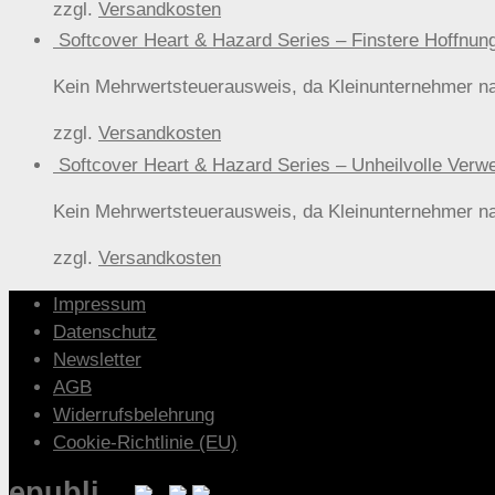
zzgl.
Versandkosten
Softcover Heart & Hazard Series – Finstere Hof
Kein Mehrwertsteuerausweis, da Kleinunternehmer n
zzgl.
Versandkosten
Softcover Heart & Hazard Series – Unheilvolle 
Kein Mehrwertsteuerausweis, da Kleinunternehmer n
zzgl.
Versandkosten
Impressum
Datenschutz
Newsletter
AGB
Widerrufsbelehrung
Cookie-Richtlinie (EU)
epubli