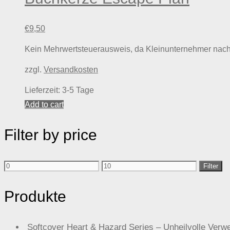
€
9,50
Kein Mehrwertsteuerausweis, da Kleinunternehmer nach
zzgl.
Versandkosten
Lieferzeit:
3-5 Tage
Add to cart
Filter by price
Min
Max
Filter
price
price
Produkte
Softcover Heart & Hazard Series – Unheilvolle 